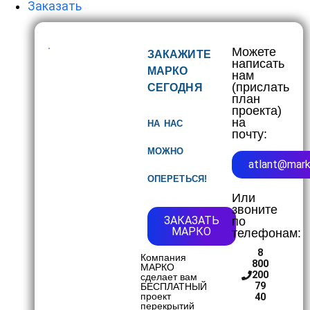
Заказать
Можете
ЗАКАЖИТЕ
написать
МАРКО
нам
(прислать
СЕГОДНЯ
план
проекта)
на
НА НАС
почту:
МОЖНО
atlant@mark
ОПЕРЕТЬСЯ!
Или
звоните
ЗАКАЗАТЬ
по
МАРКО
телефонам:
8
Компания
800
МАРКО
200
сделает вам
79
БЕСПЛАТНЫЙ
проект
40
перекрытий