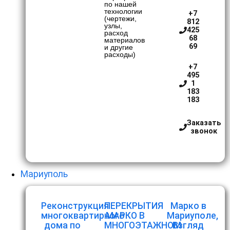
по нашей
технологии
+7
(чертежи,
812
узлы,
425
расход
68
материалов
69
и другие
расходы)
+7
495
1
183
183
Заказать
звонок
Мариуполь
Реконструкция
ПЕРЕКРЫТИЯ
Марко в
многоквартирного
МАРКО В
Мариуполе,
дома по
МНОГОЭТАЖНОМ
Взгляд