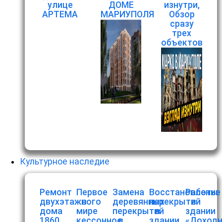
улице
ДОМЕ
изнутри,
АРТЕМА
МАРИУПОЛЯ
Обзор
сразу
трех
объектов
Культурное наследие
Ремонт
Первое
Замена
Восстановление
Работы
двухэтажного
в
деревянных
перекрытий
в
дома
мире
перекрытий
в
здании
1860
кессонное
в
здании
«Доход