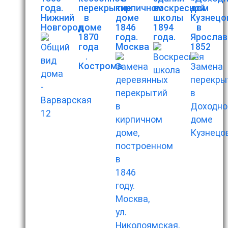
года.
перекрытие
кирпичном
воскресной
дом
Нижний
в
доме
школы
Кузнецо
Новгород
доме
1846
1894
в
1870
года.
года.
Ярослав
года
Москва
1852
.
Кострома