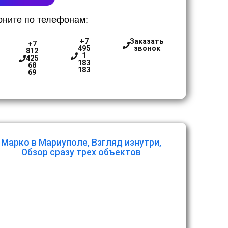
оните по телефонам:
+7
Заказать
+7
495
звонок
812
1
425
183
68
183
69
Марко в Мариуполе, Взгляд изнутри,
Обзор сразу трех объектов