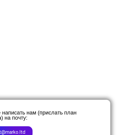
 написать нам (прислать план
) на почту:
nt@marko.ltd