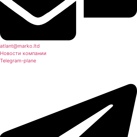
atlant@marko.ltd
Новости компании
Telegram-plane