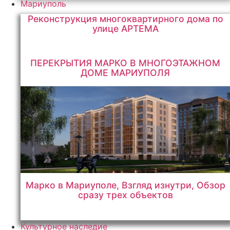
Мариуполь
Реконструкция многоквартирного дома по
улице АРТЕМА
ПЕРЕКРЫТИЯ МАРКО В МНОГОЭТАЖНОМ
ДОМЕ МАРИУПОЛЯ
Марко в Мариуполе, Взгляд изнутри, Обзор
сразу трех объектов
Культурное наследие