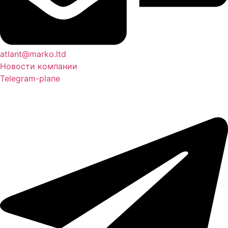
atlant@marko.ltd
Новости компании
Telegram-plane